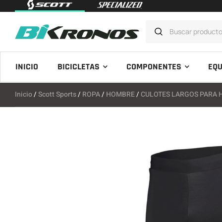
INICIO
BICICLETAS
COMPONENTES
EQU
Inicio
/
Scott Sports
/
ROPA
/
HOMBRE
/
CULOTES LARGOS PARA