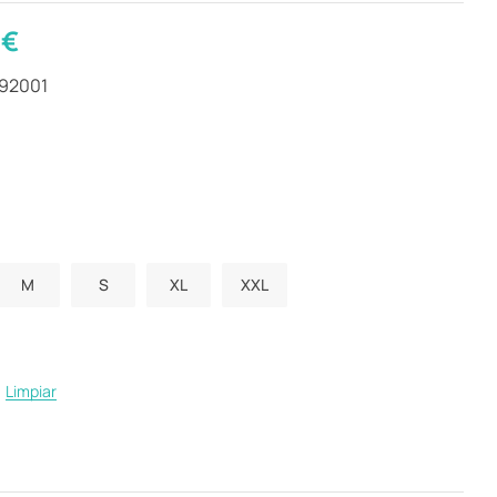
0
€
292001
M
S
XL
XXL
Limpiar