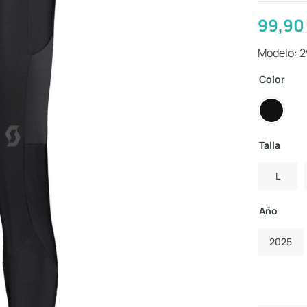
99,9
Modelo: 
Color
Talla
L
Año
2025