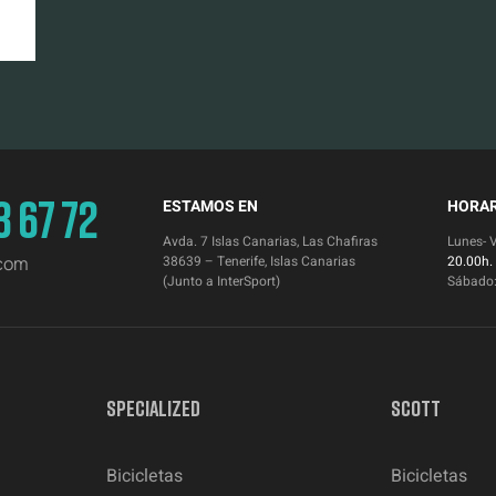
3 67 72
ESTAMOS EN
HORAR
Avda. 7 Islas Canarias, Las Chafiras
Lunes- 
.com
38639 – Tenerife, Islas Canarias
20.00h.
(Junto a InterSport)
Sábado
SPECIALIZED
SCOTT
Bicicletas
Bicicletas