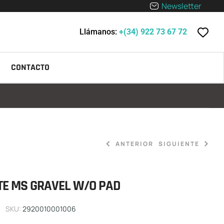
Newsletter
Llámanos:
+(34) 922 73 67 72
CONTACTO
ANTERIOR
SIGUIENTE
TE MS GRAVEL W/O PAD
179,90
139,90
€
€
SKU:
2920010001006