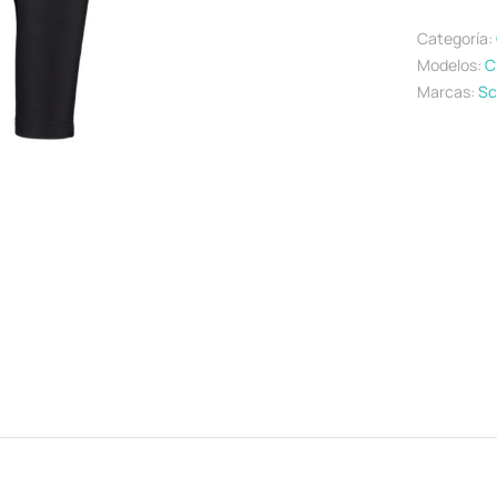
Categoría:
Modelos:
C
Marcas:
Sc