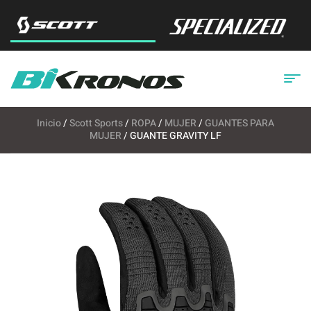
Inicio
/
Scott Sports
/
ROPA
/
MUJER
/
GUANTES PARA
MUJER
/ GUANTE GRAVITY LF