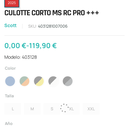
2025
CULOTTE CORTO MS RC PRO +++
Scott
SKU:
4031281007006
0,00
€
-
119,90
€
Modelo: 403128
Color
Talla
L
M
S
XL
XXL
Año