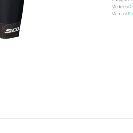
Modelos:
C
Marcas:
Sc