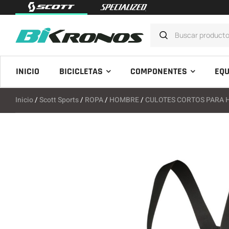
INICIO
BICICLETAS
COMPONENTES
EQU
Inicio
/
Scott Sports
/
ROPA
/
HOMBRE
/
CULOTES CORTOS PARA