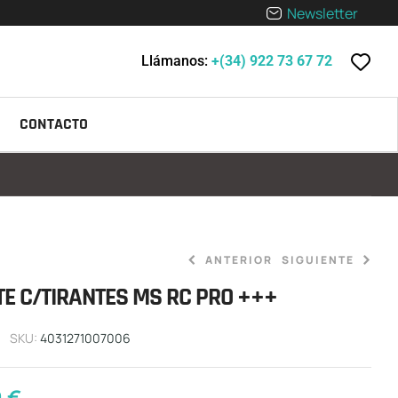
Newsletter
Llámanos:
+(34) 922 73 67 72
CONTACTO
ANTERIOR
SIGUIENTE
E C/TIRANTES MS RC PRO +++
44,90
€
0,00
€
-
119,90
€
SKU:
4031271007006
0
€