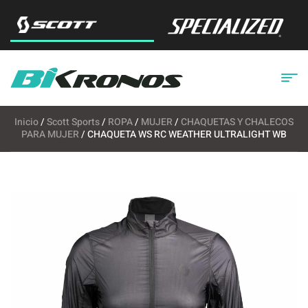
Inicio
/
Scott Sports
/
ROPA
/
MUJER
/
CHAQUETAS Y CHALECOS
PARA MUJER
/ CHAQUETA WS RC WEATHER ULTRALIGHT WB