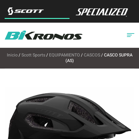
Inicio
/
Scott Sports
/
EQUIPAMIENTO
/
CASCOS
/ CASCO SUPRA
(AS)