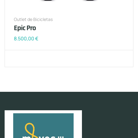
Outlet de Bicicletas
Epic Pro
8.500,00
€