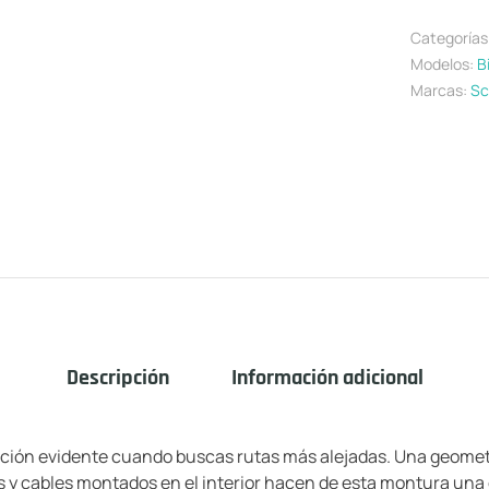
Categorías
Modelos:
B
Marcas:
Sc
Descripción
Información adicional
ción evidente cuando buscas rutas más alejadas. Una geometrí
 y cables montados en el interior hacen de esta montura una 