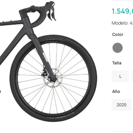
1.549
Modelo: 
Color
Talla
L
Año
2025