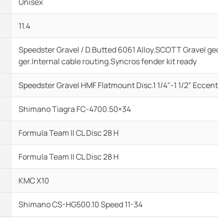
Unisex
11.4
Speedster Gravel / D.Butted 6061 Alloy.SCOTT Gravel ge
ger.Internal cable routing.Syncros fender kit ready
Speedster Gravel HMF Flatmount Disc.1 1/4"-1 1/2" Eccen
Shimano Tiagra FC-4700.50×34
Formula Team II CL Disc 28 H
Formula Team II CL Disc 28 H
KMC X10
Shimano CS-HG500.10 Speed 11-34