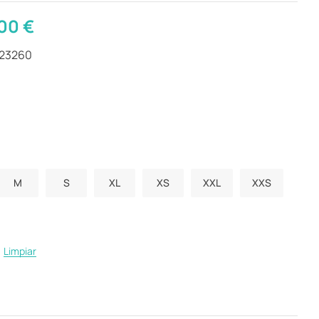
,00
€
423260
M
S
XL
XS
XXL
XXS
Limpiar