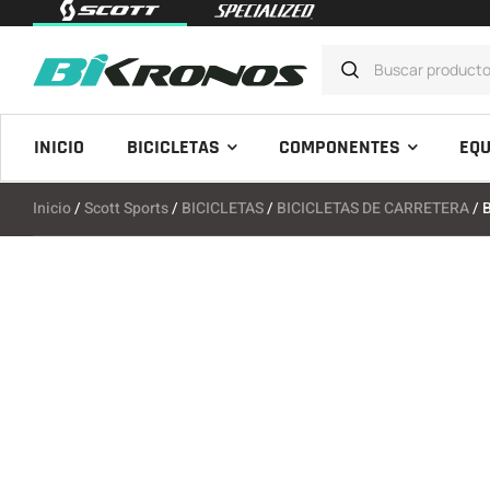
INICIO
BICICLETAS
COMPONENTES
EQU
Inicio
/
Scott Sports
/
BICICLETAS
/
BICICLETAS DE CARRETERA
/ 