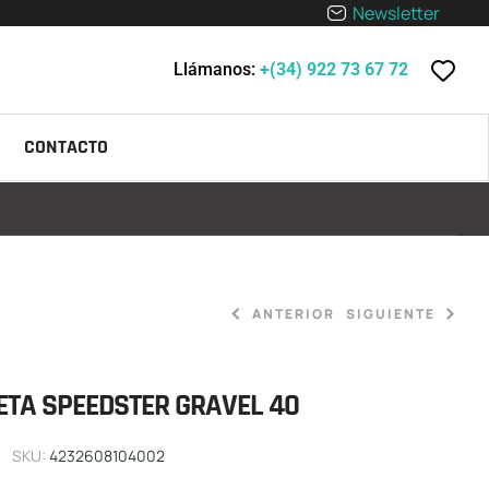
Newsletter
Llámanos:
+(34) 922 73 67 72
CONTACTO
ANTERIOR
SIGUIENTE
ETA SPEEDSTER GRAVEL 40
1.749,00
€
6.099,00
€
SKU:
4232608104002