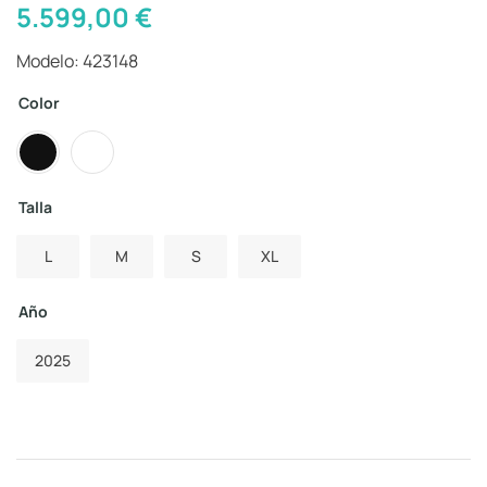
5.599,00
€
Modelo: 423148
Color
Talla
L
M
S
XL
Año
2025