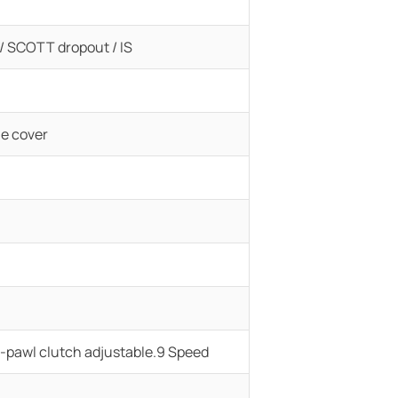
 / SCOTT dropout / IS
e cover
-pawl clutch adjustable.9 Speed