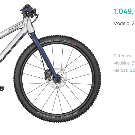
1.049
Modelo: 
Categoría:
Modelos:
B
Marcas:
Sc