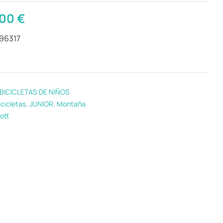
,00
€
296317
BICICLETAS DE NIÑOS
icicletas
,
JUNIOR
,
Montaña
ott