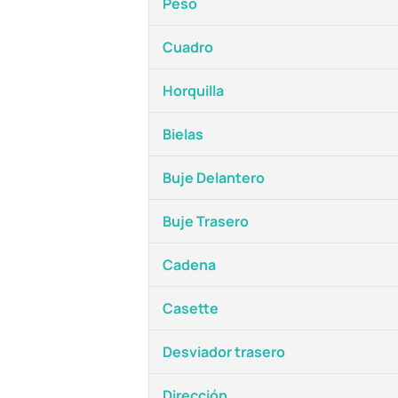
Peso
Cuadro
Horquilla
Bielas
Buje Delantero
Buje Trasero
Cadena
Casette
Desviador trasero
Dirección