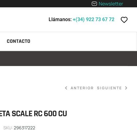
Newsletter
Llámanos:
+(34) 922 73 67 72
CONTACTO
ANTERIOR
SIGUIENTE
ETA SCALE RC 600 CU
209,00
3.299,00
€
€
SKU:
296317222