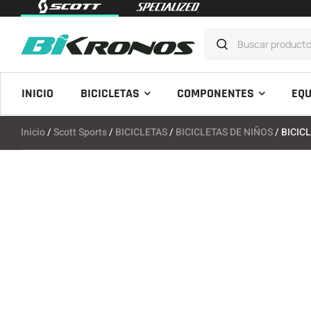
INICIO
BICICLETAS
COMPONENTES
EQU
Inicio
/
Scott Sports
/
BICICLETAS
/
BICICLETAS DE NIÑOS
/ BICIC