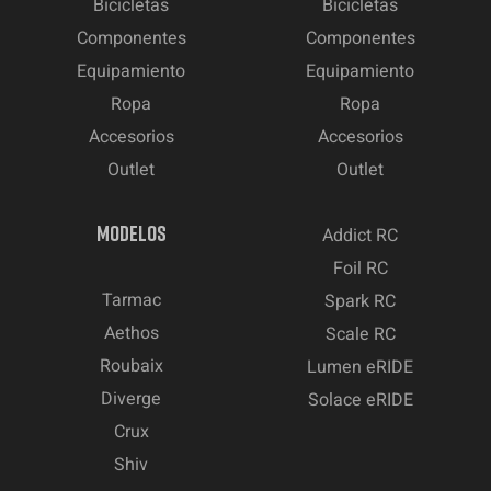
Bicicletas
Bicicletas
Componentes
Componentes
Equipamiento
Equipamiento
Ropa
Ropa
Accesorios
Accesorios
Outlet
Outlet
MODELOS
Addict RC
Foil RC
Tarmac
Spark RC
Aethos
Scale RC
Roubaix
Lumen eRIDE
Diverge
Solace eRIDE
Crux
Shiv