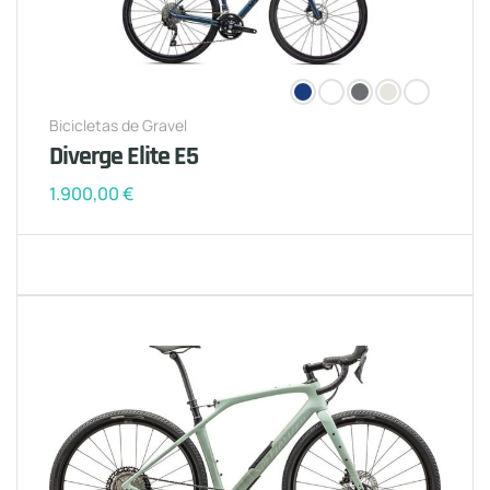
Bicicletas de Gravel
Diverge Elite E5
1.900,00
€