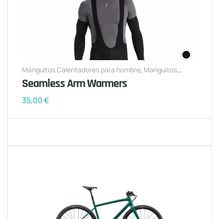
Manguitos Calentadores para hombre
,
Manguitos
Calentadores para mujer
Seamless Arm Warmers
35,00
€