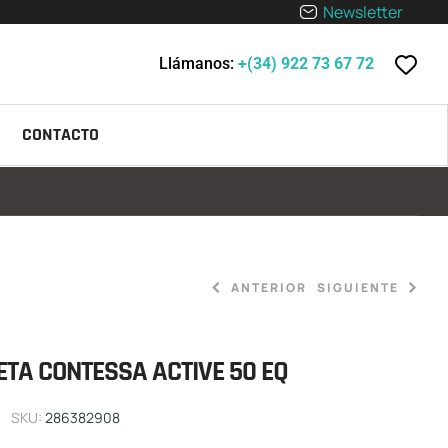
Newsletter
Llámanos:
+(34) 922 73 67 72
CONTACTO
ANTERIOR
SIGUIENTE
ETA CONTESSA ACTIVE 50 EQ
999,00
699,00
€
€
SKU:
286382908