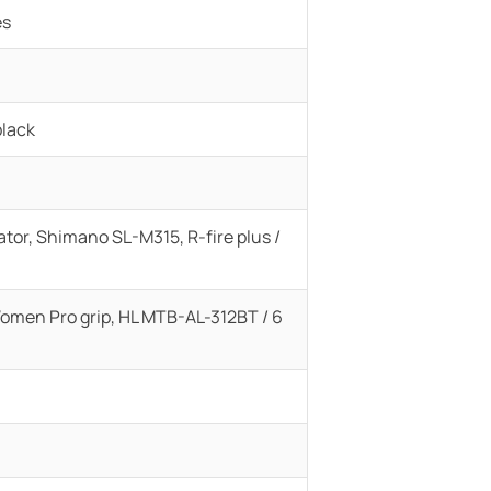
es
black
tor, Shimano SL-M315, R-fire plus /
omen Pro grip, HL MTB-AL-312BT / 6