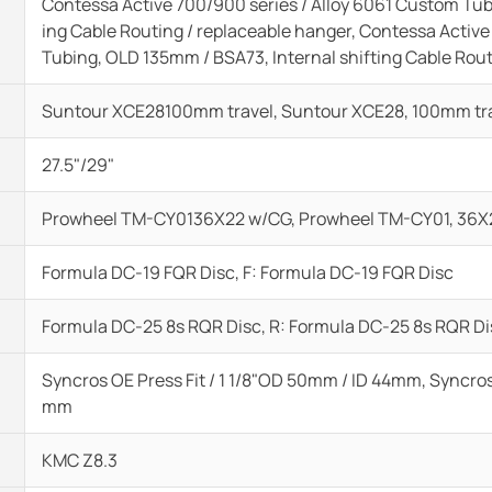
Contessa Active 700/900 series / Alloy 6061 Custom Tu
ing Cable Routing / replaceable hanger, Contessa Active
Tubing, OLD 135mm / BSA73, Internal shifting Cable Rout
Suntour XCE28100mm travel, Suntour XCE28, 100mm tr
27.5"/29"
Prowheel TM-CY0136X22 w/CG, Prowheel TM-CY01, 36X
Formula DC-19 FQR Disc, F: Formula DC-19 FQR Disc
Formula DC-25 8s RQR Disc, R: Formula DC-25 8s RQR Di
Syncros OE Press Fit / 1 1/8"OD 50mm / ID 44mm, Syncros O
mm
KMC Z8.3