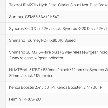
Tektro HDM276 / Hydr. Disc, Clarks Clout Hydr. Disc Brak
Sunrace CSM55 8AV / 11-34T
Syncros X-20 Disc32H / black, Syncros X-20 Disc, 32H / 
Shimano Tourney RD-TX80016 Speed
Shimano SL-M315R-fire plus / 2 way releasew/gear indica
2 way release, w/gear indicator
HL MTB-AL-312BT / 680mm / black / 12mm riseSyncros W
80mm / black / 12mm rise
Kenda Booster2.4" / 30TPI, Kenda Booster, 2.4" / 30TPI
Feimin FP-873-ZU