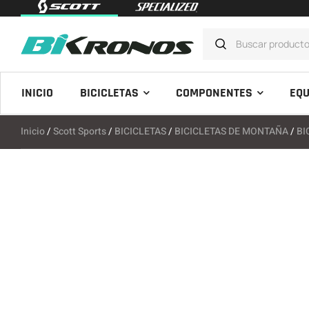
INICIO
BICICLETAS
COMPONENTES
EQU
Inicio
/
Scott Sports
/
BICICLETAS
/
BICICLETAS DE MONTAÑA
/
BI