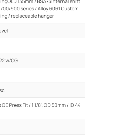
bingOLD 135mm / BSA73Internal shift
 700/900 series / Alloy 6061 Custom
ing / replaceable hanger
avel
22 w/CG
sc
E Press Fit / 1 1/8", OD 50mm / ID 44