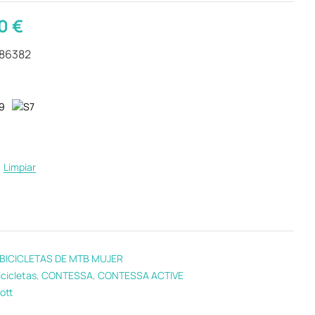
00
€
286382
Limpiar
BICICLETAS DE MTB MUJER
icicletas
,
CONTESSA
,
CONTESSA ACTIVE
ott