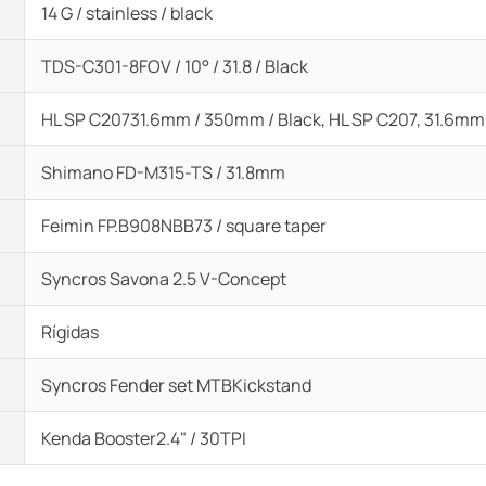
14 G / stainless / black
TDS-C301-8FOV / 10° / 31.8 / Black
HL SP C20731.6mm / 350mm / Black, HL SP C207, 31.6mm
Shimano FD-M315-TS / 31.8mm
Feimin FP.B908NBB73 / square taper
Syncros Savona 2.5 V-Concept
Rígidas
Syncros Fender set MTBKickstand
Kenda Booster2.4" / 30TPI