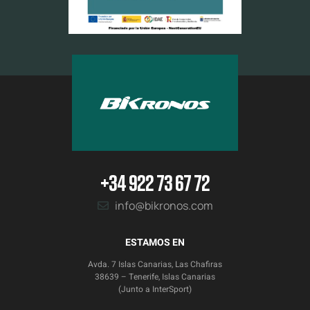
+34 922 73 67 72
info@bikronos.com
ESTAMOS EN
Avda. 7 Islas Canarias, Las Chafiras
38639 – Tenerife, Islas Canarias
(Junto a InterSport)