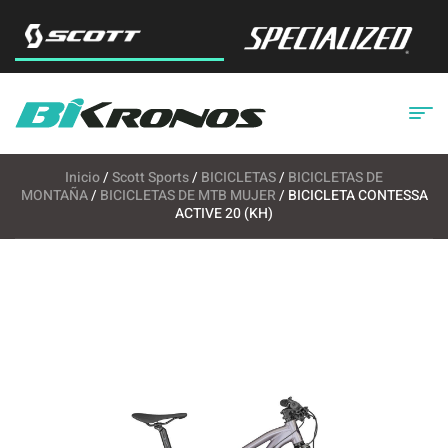
Inicio
/
Scott Sports
/
BICICLETAS
/
BICICLETAS DE
MONTAÑA
/
BICICLETAS DE MTB MUJER
/ BICICLETA CONTESSA
ACTIVE 20 (KH)