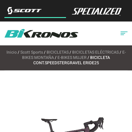
Inicio
/
Scott Sports
/
BICICLETAS
/
BICICLETAS ELÉCTRICAS
/
E-
BIKES MONTAÑA
/
E-BIKES MUJER
/ BICICLETA
CONT.SPEEDSTERGRAVEL ERIDE25