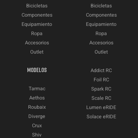
Bicicletas
Bicicletas
Componentes
Componentes
Equipamiento
Equipamiento
Ropa
Ropa
Accesorios
Accesorios
Outlet
Outlet
MODELOS
Addict RC
Foil RC
Tarmac
Spark RC
Aethos
Scale RC
Roubaix
Lumen eRIDE
Diverge
Solace eRIDE
Crux
Shiv