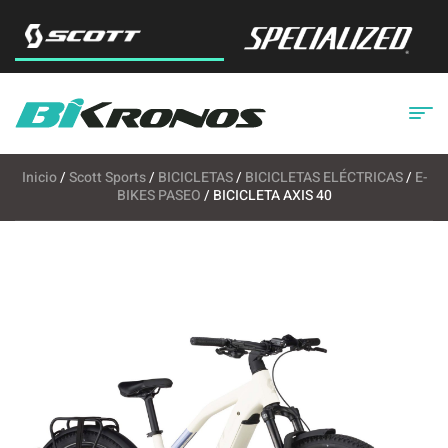
Inicio
/
Scott Sports
/
BICICLETAS
/
BICICLETAS ELÉCTRICAS
/
E-
BIKES PASEO
/ BICICLETA AXIS 40