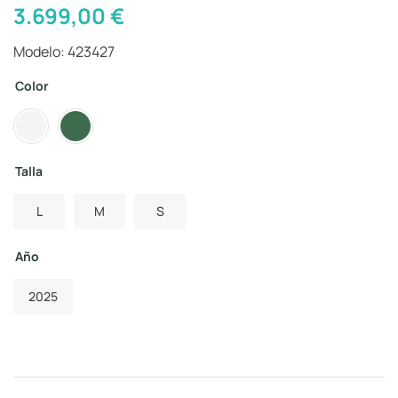
3.699,00
€
Modelo: 423427
Color
Talla
L
M
S
Año
2025