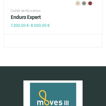
Outlet de Bicicletas
Enduro Expert
7.200,00
€
-
8.000,00
€