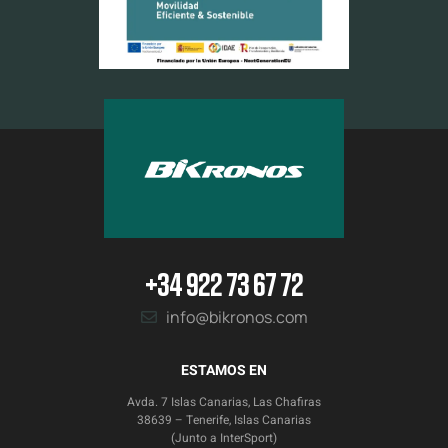
+34 922 73 67 72
info@bikronos.com
ESTAMOS EN
Avda. 7 Islas Canarias, Las Chafiras
38639 – Tenerife, Islas Canarias
(Junto a InterSport)