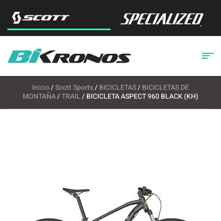
Inicio
/
Scott Sports
/
BICICLETAS
/
BICICLETAS DE
MONTAÑA
/
TRAIL
/ BICICLETA ASPECT 960 BLACK (KH)