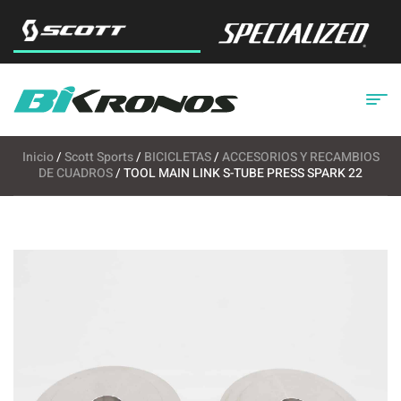
Inicio
/
Scott Sports
/
BICICLETAS
/
ACCESORIOS Y RECAMBIOS
DE CUADROS
/ TOOL MAIN LINK S-TUBE PRESS SPARK 22