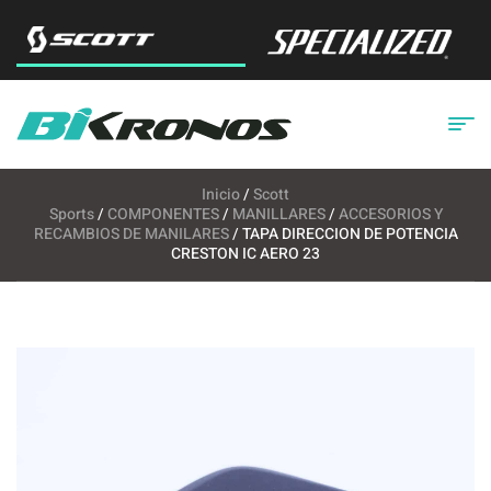
Inicio
/
Scott
Sports
/
COMPONENTES
/
MANILLARES
/
ACCESORIOS Y
RECAMBIOS DE MANILARES
/ TAPA DIRECCION DE POTENCIA
CRESTON IC AERO 23