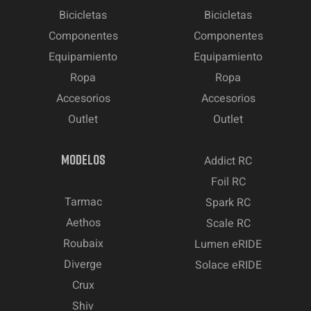
Bicicletas
Bicicletas
Componentes
Componentes
Equipamiento
Equipamiento
Ropa
Ropa
Accesorios
Accesorios
Outlet
Outlet
MODELOS
Addict RC
Foil RC
Tarmac
Spark RC
Aethos
Scale RC
Roubaix
Lumen eRIDE
Diverge
Solace eRIDE
Crux
Shiv