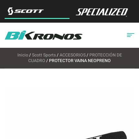
Inicio
/
Scott Sports
/
ACCESORIOS
/
PROTECCIÓN DE
CUADRO
/ PROTECTOR VAINA NEOPRENO