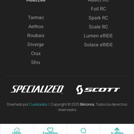
Foil RC
Tarmac
Spark RC
Aethos
Scale RC
Roubaix
Lumen eRIDE
Diverge
Solace eRIDE
Crux
Shiv
Diseñado por
Cuadrados
| Copyright © 2025
Bikronos.
Todos los derechos
reservados
Inicio
Favoritos
Ir arriba