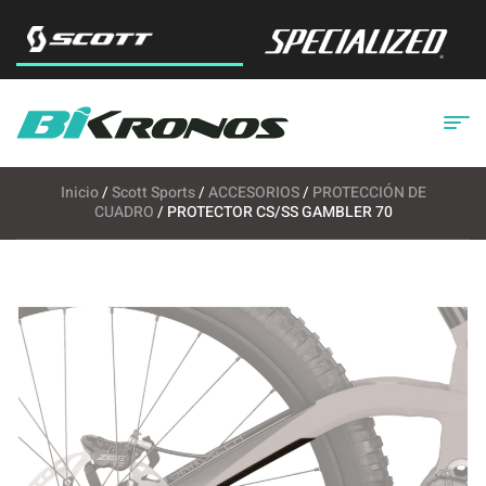
Inicio
/
Scott Sports
/
ACCESORIOS
/
PROTECCIÓN DE
CUADRO
/ PROTECTOR CS/SS GAMBLER 70