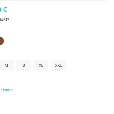
0
€
14517
M
S
XL
XXL
Limpiar