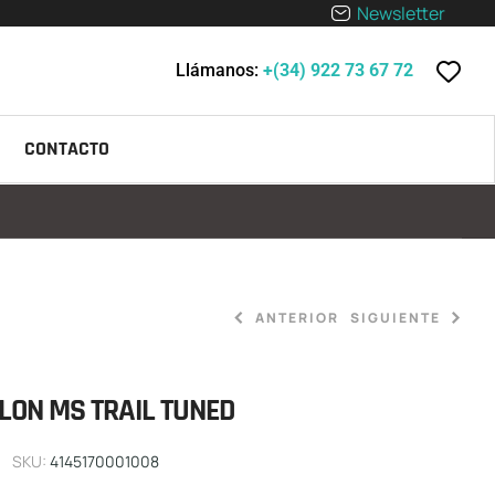
Newsletter
Llámanos:
+(34) 922 73 67 72
CONTACTO
ANTERIOR
SIGUIENTE
LON MS TRAIL TUNED
99,90
159,90
€
€
SKU:
4145170001008