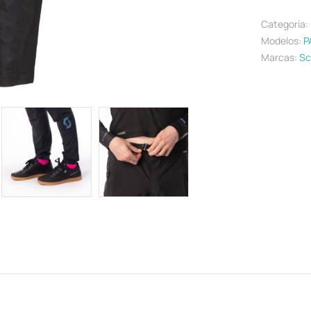
Categoría:
Modelos:
P
Marcas:
Sc