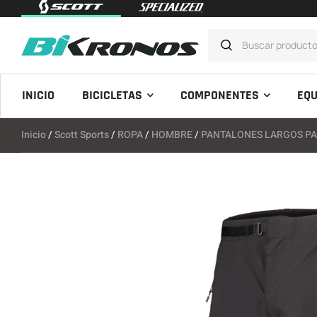
INICIO
BICICLETAS
COMPONENTES
EQU
Inicio
/
Scott Sports
/
ROPA
/
HOMBRE
/
PANTALONES LARGOS P