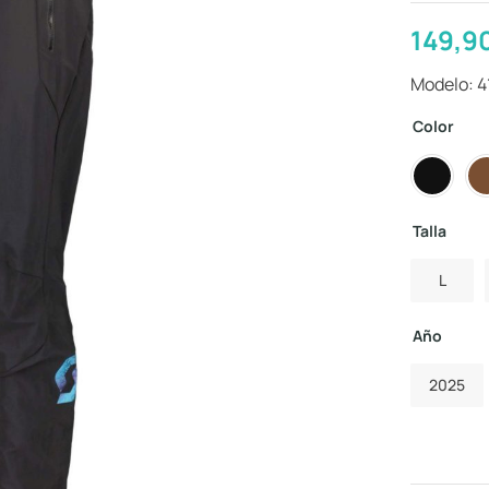
149,9
Modelo: 4
Color
Talla
L
Año
2025