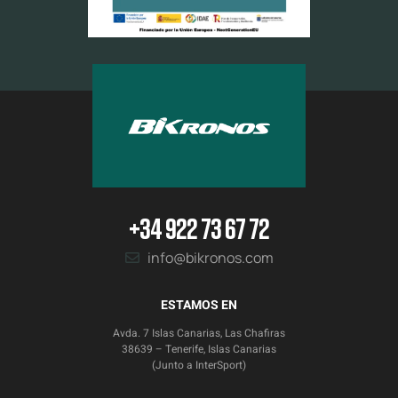
+34 922 73 67 72
info@bikronos.com
ESTAMOS EN
Avda. 7 Islas Canarias, Las Chafiras
38639 – Tenerife, Islas Canarias
(Junto a InterSport)