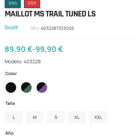
2024
2025
MAILLOT MS TRAIL TUNED LS
Scott
SKU:
4032287333006
89,90
€
-
99,90
€
Modelo: 403228
Color
Talla
L
M
S
XL
XXL
Año