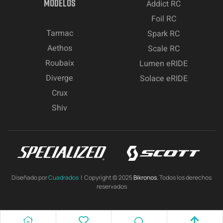
MODELOS
Addict RC
Foil RC
Tarmac
Spark RC
Aethos
Scale RC
Roubaix
Lumen eRIDE
Diverge
Solace eRIDE
Crux
Shiv
Diseñado por
Cuadrados
| Copyright © 2025
Bikronos.
Todos los derechos
reservados