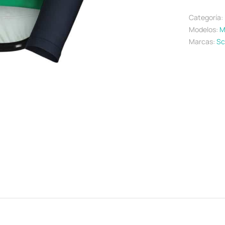
Categoría:
Modelos:
M
Marcas:
Sc