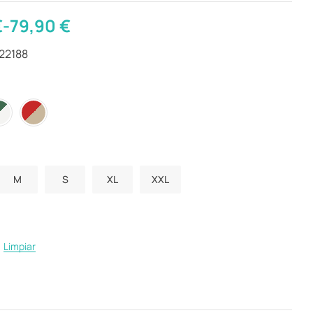
€
-
79,90
€
22188
M
S
XL
XXL
Limpiar