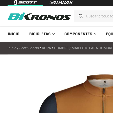
INICIO
BICICLETAS
COMPONENTES
EQU
Inicio
/
Scott Sports
/
ROPA
/
HOMBRE
/
MAILLOTS PARA HOMBR