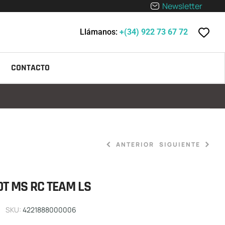
Newsletter
Llámanos:
+(34) 922 73 67 72
CONTACTO
ANTERIOR
SIGUIENTE
OT MS RC TEAM LS
69,90
€
0,00
€
SKU:
4221888000006