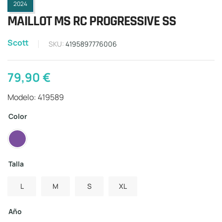
2024
MAILLOT MS RC PROGRESSIVE SS
Scott
SKU:
4195897776006
79,90
€
Modelo: 419589
Color
Talla
L
M
S
XL
Año