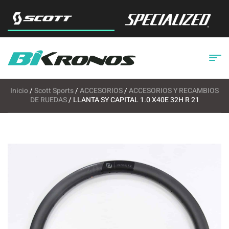
Inicio
/
Scott Sports
/
ACCESORIOS
/
ACCESORIOS Y RECAMBIOS
DE RUEDAS
/ LLANTA SY CAPITAL 1.0 X40E 32H R 21