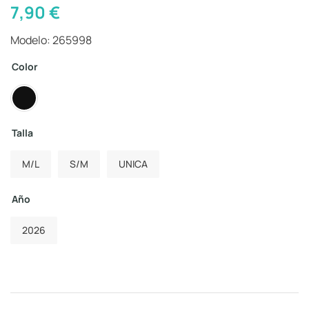
7,90
€
Modelo: 265998
Color
Talla
M/L
S/M
UNICA
Año
2026