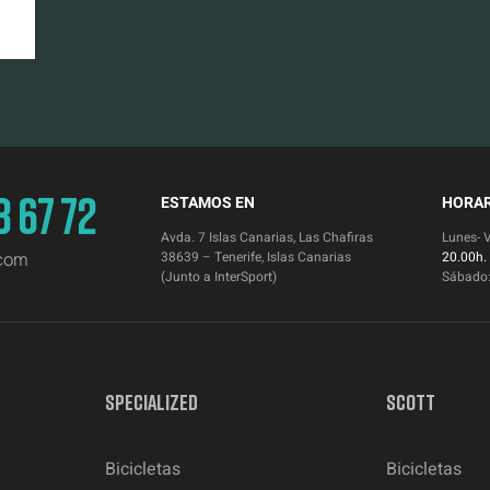
3 67 72
ESTAMOS EN
HORAR
Avda. 7 Islas Canarias, Las Chafiras
Lunes- 
.com
38639 – Tenerife, Islas Canarias
20.00h.
(Junto a InterSport)
Sábado
SPECIALIZED
SCOTT
Bicicletas
Bicicletas