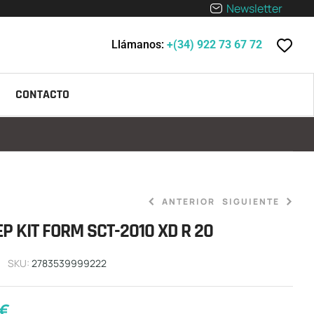
Newsletter
Llámanos:
+(34) 922 73 67 72
CONTACTO
ANTERIOR
SIGUIENTE
P KIT FORM SCT-2010 XD R 20
23,71
56,92
€
€
SKU:
2783539999222
€