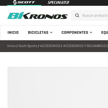
INICIO
BICICLETAS
COMPONENTES
EQU
Inicio
/
Scott Sports
/
ACCESORIOS
/
ACCESORIOS Y RECAMBIOS 