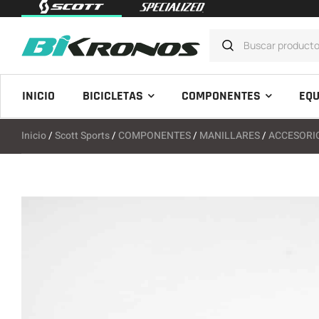
INICIO
BICICLETAS
COMPONENTES
EQU
Inicio
/
Scott Sports
/
COMPONENTES
/
MANILLARES
/
ACCESORIO