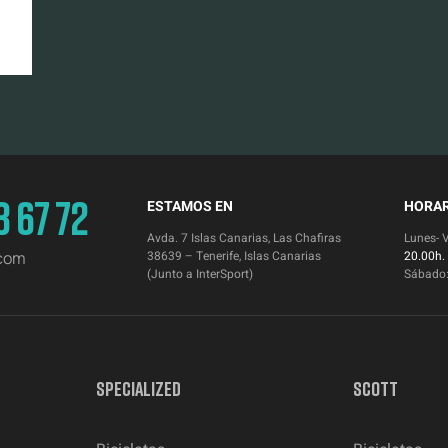
3 67 72
ESTAMOS EN
HORAR
Avda. 7 Islas Canarias, Las Chafiras
Lunes- 
.com
38639 – Tenerife, Islas Canarias
20.00h.
(Junto a InterSport)
Sábado
SPECIALIZED
SCOTT