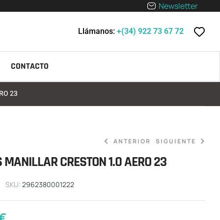
Newsletter
Llámanos:
+(34) 922 73 67 72
CONTACTO
RO 23
ANTERIOR
SIGUIENTE
 MANILLAR CRESTON 1.0 AERO 23
7,80
8,00
€
€
SKU:
2962380001222
€