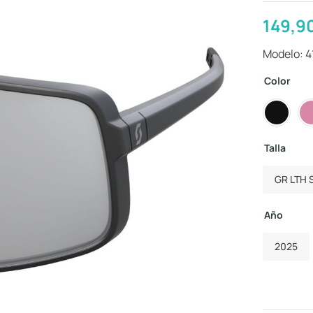
149,9
Modelo: 
Color
Talla
GR LTH 
Año
2025