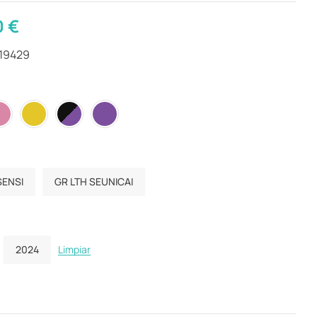
0
€
419429
SENSI
GR LTH SEUNICAI
2024
Limpiar