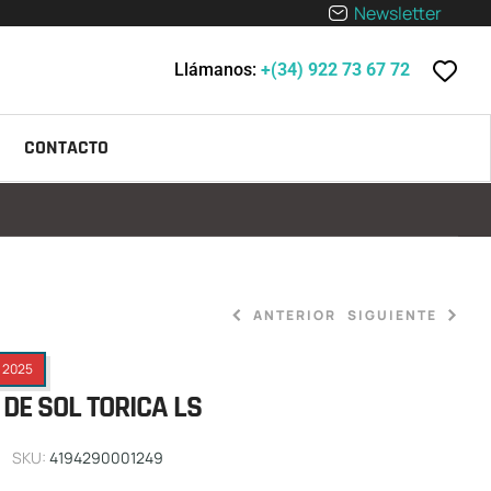
Newsletter
Llámanos:
+(34) 922 73 67 72
CONTACTO
ANTERIOR
SIGUIENTE
2025
31,90
€
-
69,90
€
DE SOL TORICA LS
119,90
€
SKU:
4194290001249