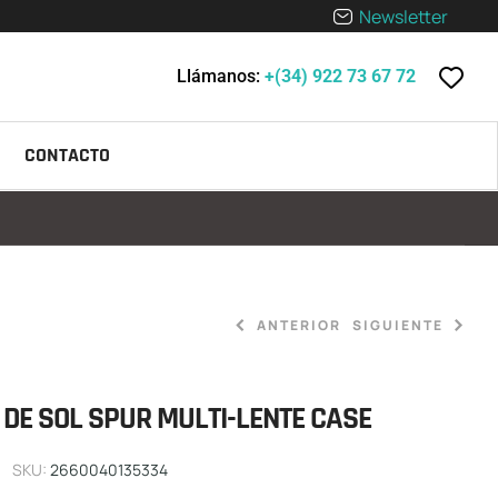
Newsletter
Llámanos:
+(34) 922 73 67 72
CONTACTO
ANTERIOR
SIGUIENTE
24,90
€
-
34,90
€
DE SOL SPUR MULTI-LENTE CASE
89,90
€
SKU:
2660040135334