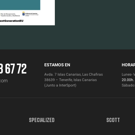
3 67 72
ESTAMOS EN
HORAR
Avda. 7 Islas Canarias, Las Chafiras
Lunes- 
.com
38639 – Tenerife, Islas Canarias
20.00h.
(Junto a InterSport)
Sábado
SPECIALIZED
SCOTT