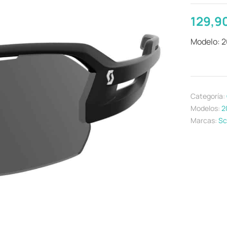
129,9
Modelo: 
Categoría:
Modelos:
2
Marcas:
Sc