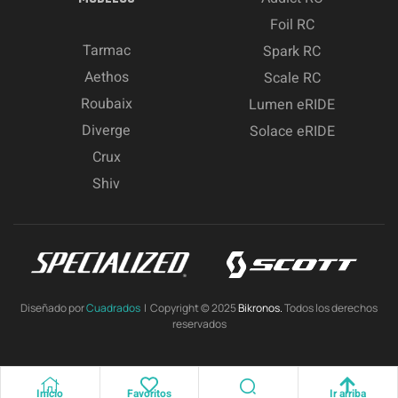
Foil RC
Tarmac
Spark RC
Aethos
Scale RC
Roubaix
Lumen eRIDE
Diverge
Solace eRIDE
Crux
Shiv
Diseñado por
Cuadrados
| Copyright © 2025
Bikronos.
Todos los derechos
reservados
Inicio
Favoritos
Ir arriba