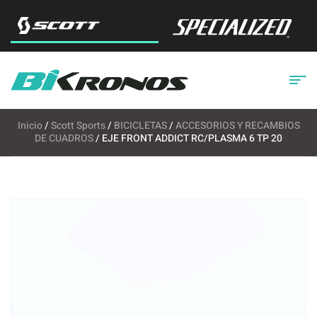
Inicio
/
Scott Sports
/
BICICLETAS
/
ACCESORIOS Y RECAMBIOS
DE CUADROS
/ EJE FRONT ADDICT RC/PLASMA 6 TP 20