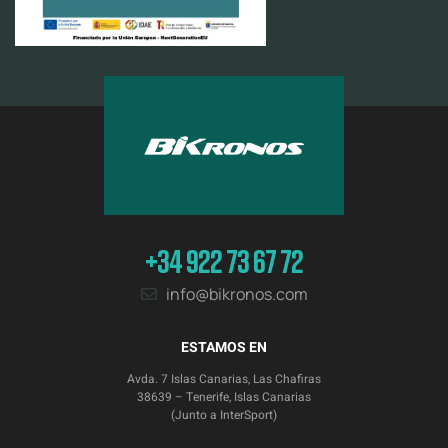
+34 922 73 67 72
info@bikronos.com
ESTAMOS EN
Avda. 7 Islas Canarias, Las Chafiras
38639 – Tenerife, Islas Canarias
(Junto a InterSport)