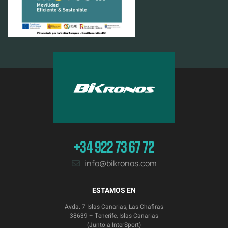
+34 922 73 67 72
info@bikronos.com
ESTAMOS EN
Avda. 7 Islas Canarias, Las Chafiras
38639 – Tenerife, Islas Canarias
(Junto a InterSport)