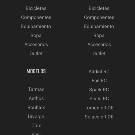
Bicicletas
Bicicletas
Componentes
Componentes
Equipamiento
Equipamiento
Ropa
Ropa
Accesorios
Accesorios
Outlet
Outlet
MODELOS
Addict RC
Foil RC
Tarmac
Spark RC
Aethos
Scale RC
Roubaix
Lumen eRIDE
Diverge
Solace eRIDE
Crux
Shiv