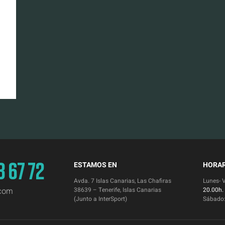
3 67 72
ESTAMOS EN
HORAR
Avda. 7 Islas Canarias, Las Chafiras
Lunes- 
.com
38639 – Tenerife, Islas Canarias
20.00h.
(Junto a InterSport)
Sábado