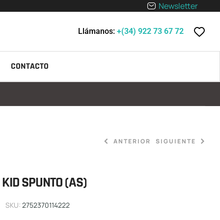
Newsletter
Llámanos:
+(34) 922 73 67 72
CONTACTO
ANTERIOR
SIGUIENTE
KID SPUNTO (AS)
44,90
79,90
€
€
SKU:
2752370114222