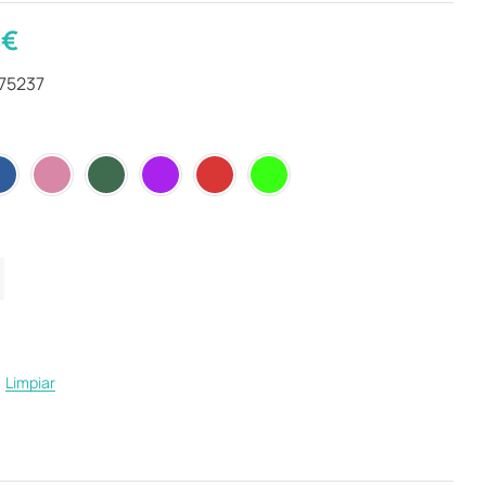
0
€
275237
Limpiar