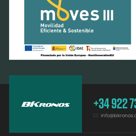
+34 922 7
info@bikronos