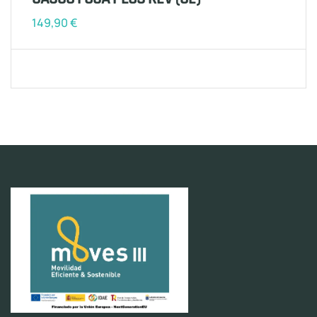
149,90
€