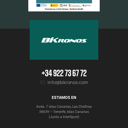
+34 922 73 67 72
info@bikronos.com
ESTAMOS EN
Avda. 7 Islas Canarias, Las Chafiras
38639 – Tenerife, Islas Canarias
(Junto a InterSport)