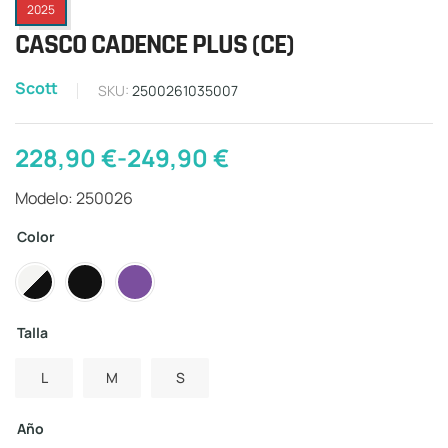
2025
CASCO CADENCE PLUS (CE)
Scott
SKU:
2500261035007
228,90
€
-
249,90
€
Modelo: 250026
Color
Talla
L
M
S
Año