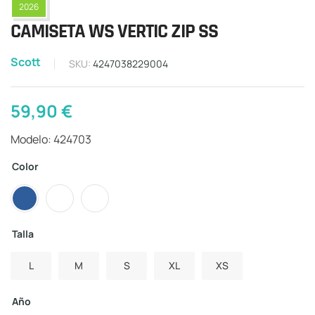
2026
CAMISETA WS VERTIC ZIP SS
Scott
SKU:
4247038229004
59,90
€
Modelo: 424703
Color
Talla
L
M
S
XL
XS
Año