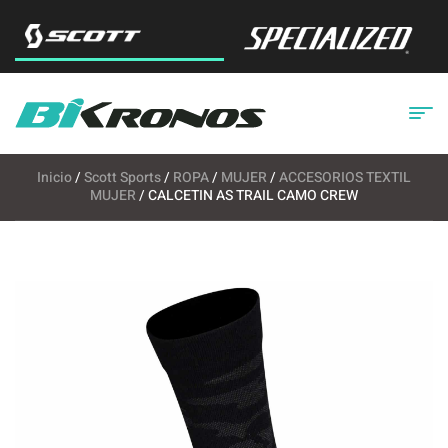
Inicio
/
Scott Sports
/
ROPA
/
MUJER
/
ACCESORIOS TEXTIL
MUJER
/ CALCETIN AS TRAIL CAMO CREW