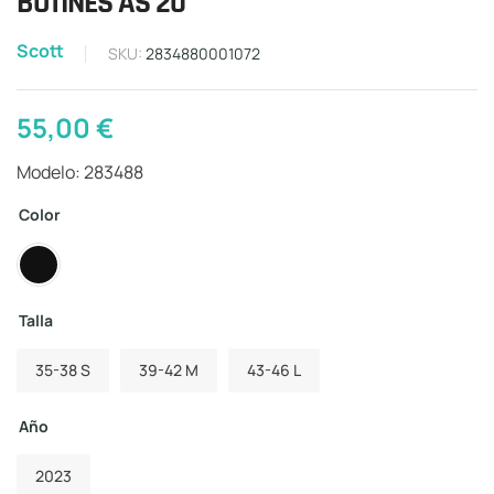
BOTINES AS 20
Scott
SKU:
2834880001072
55,00
€
Modelo: 283488
Color
Talla
35-38 S
39-42 M
43-46 L
Año
2023