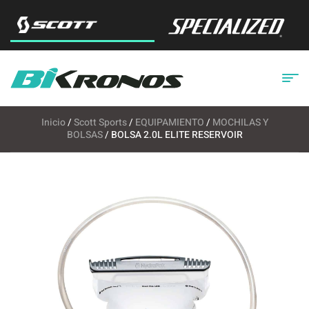
Inicio
/
Scott Sports
/
EQUIPAMIENTO
/
MOCHILAS Y
BOLSAS
/ BOLSA 2.0L ELITE RESERVOIR