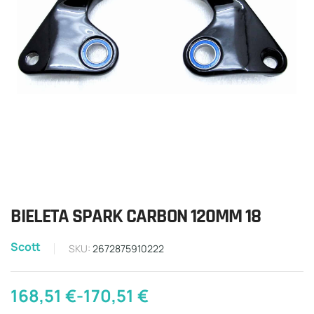
BIELETA SPARK CARBON 120MM 18
Scott
SKU:
2672875910222
168,51
€
-
170,51
€