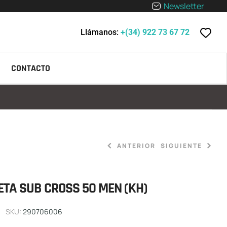
Newsletter
Llámanos:
+(34) 922 73 67 72
CONTACTO
ANTERIOR
SIGUIENTE
ETA SUB CROSS 50 MEN (KH)
720,00
610,00
€
€
SKU:
290706006