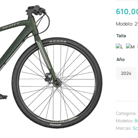
610,0
Modelo: 
Talla
Año
2024
Categoría:
Modelos:
B
Marcas:
Sc