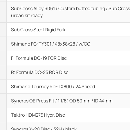
Sub Cross Alloy 6061 / Custom butted tubing / Sub Cro
urban kit ready
Sub Cross Steel Rigid Fork
Shimano FC-TY301 / 48x38x28 / w/CG
F: Formula DC-19 FQR Disc
R: Formula DC-25 RQR Disc
Shimano Tourney RD-TX800 / 24 Speed
Syncros OE Press Fit / 1 1/8", OD 50mm / ID 44mm
Tektro HDM275 Hydr. Disc
Syncros X-20 Disc / 32H / black