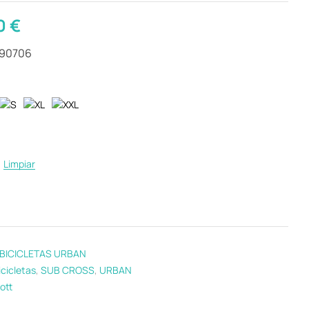
0
€
290706
Limpiar
BICICLETAS URBAN
icicletas
,
SUB CROSS
,
URBAN
ott