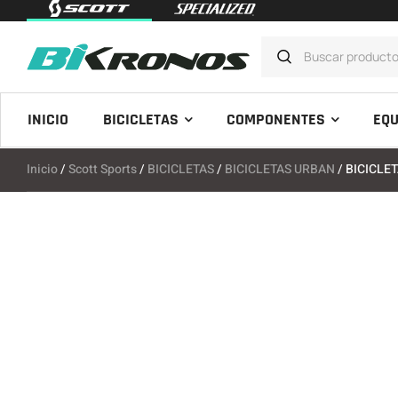
INICIO
BICICLETAS
COMPONENTES
EQU
Inicio
/
Scott Sports
/
BICICLETAS
/
BICICLETAS URBAN
/ BICICLE