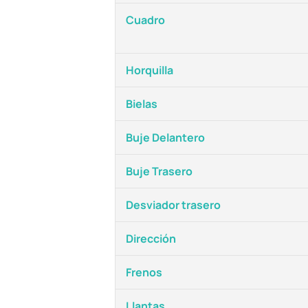
Cuadro
Horquilla
Bielas
Buje Delantero
Buje Trasero
Desviador trasero
Dirección
Frenos
Llantas