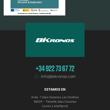
+34 922 73 67 72
info@bikronos.com
ESTAMOS EN
Avda. 7 Islas Canarias, Las Chafiras
38639 – Tenerife, Islas Canarias
(Junto a InterSport)